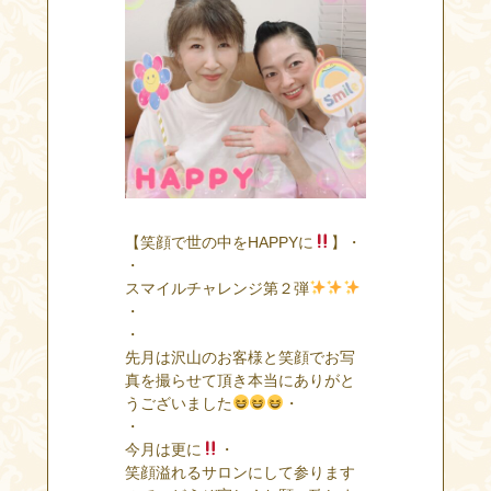
【笑顔で世の中をHAPPYに
】・
・
スマイルチャレンジ第２弾
・
・
先月は沢山のお客様と笑顔でお写
真を撮らせて頂き本当にありがと
うございました
・
・
今月は更に
・
笑顔溢れるサロンにして参ります