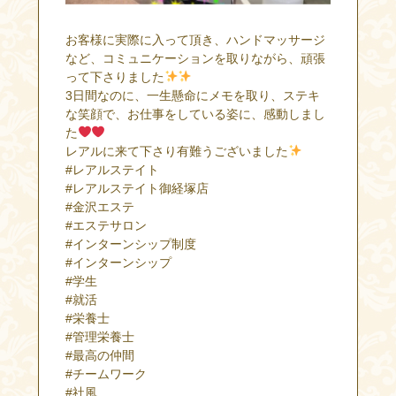
お客様に実際に入って頂き、ハンドマッサージ
など、コミュニケーションを取りながら、頑張
って下さりました
3日間なのに、一生懸命にメモを取り、ステキ
な笑顔で、お仕事をしている姿に、感動しまし
た
レアルに来て下さり有難うございました
#レアルステイト
#レアルステイト御経塚店
#金沢エステ
#エステサロン
#インターンシップ制度
#インターンシップ
#学生
#就活
#栄養士
#管理栄養士
#最高の仲間
#チームワーク
#社風