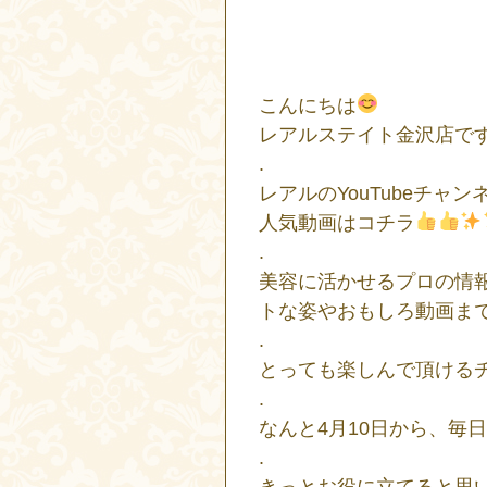
こんにちは
レアルステイト金沢店で
.
レアルのYouTubeチャ
人気動画はコチラ
.
美容に活かせるプロの情報
トな姿やおもしろ動画まて
.
とっても楽しんで頂ける
.
なんと4月10日から、毎
.
きっとお役に立てると思