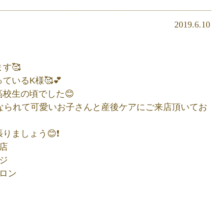
2019.6.10
す🥰
いるK様🥰💕
校生の頃でした😊
になられて可愛いお子さんと産後ケアにご来店頂いてお
ましょう😊❗️
店
ジ
ロン